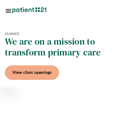
Skip to main content
CLINICS
Locations
We are on a mission to
transform primary care
About
us
View clinic openings
oin
s
ctice
utions
tal
tal
utions