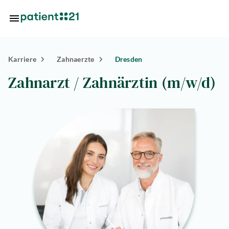
Zum Hauptinhalt springen
Karriere
Zahnaerzte
Dresden
Standorte
Zahnarzt / Zahnärztin (m/w/d)
Über
uns
riere
lösungen
tlösungen