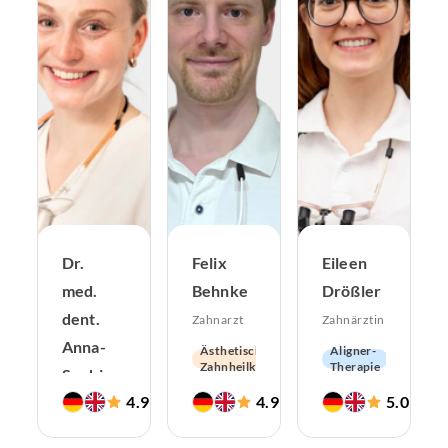
Dr.
Felix
Eileen
med.
Behnke
Drößler
dent.
Zahnarzt
Zahnärztin
Anna-
Ästhetische
Aligner-
Zahnheilkunde
Therapie
Sophie
Hochwertiger
Zahnerhaltung
Zahnersatz
4.9
4.9
5.0
Runge
(
567
)
(
54
)
(
126
Implantologie
Zahnärztliche