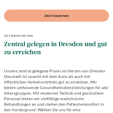
Leitung
Aligner-
Therapie
Jetzt bewerben
Ästhetische
Zahnheilkunde
Hochwertiger
Zahnersatz
Alterszahnheilkunde
SO FINDEN SIE UNS
Zahnerhaltung
Zentral gelegen in Dresden und gut
Biologische
Zahnmedizin
zu erreichen
Unsere zentral gelegene Praxis im Herzen von Dresden
Neustadt ist sowohl mit dem Auto als auch mit
öffentlichen Verkehrsmitteln gut zu erreichen. Wir
bieten umfassende Gesundheitsdienstleistungen für alle
Altersgruppen. Mit moderner Technik und geschultem
Personal bieten wir vielfältige medizinische
Behandlungen an und stellen den Patientenkomfort in
den Vordergrund. Wählen Sie uns für eine