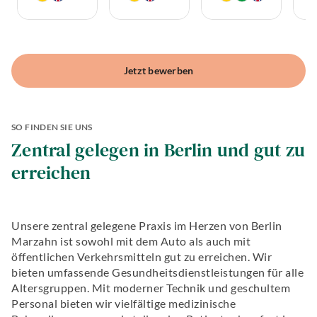
L
O
u
I
Jetzt bewerben
F
f.
O
Z
SO FINDEN SIE UNS
Zentral gelegen in Berlin und gut zu
erreichen
Unsere zentral gelegene Praxis im Herzen von Berlin
Marzahn ist sowohl mit dem Auto als auch mit
öffentlichen Verkehrsmitteln gut zu erreichen. Wir
bieten umfassende Gesundheitsdienstleistungen für alle
Altersgruppen. Mit moderner Technik und geschultem
Personal bieten wir vielfältige medizinische