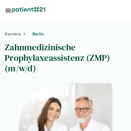
Zum Hauptinhalt springen
Karriere
Berlin
Standorte
Zahnmedizinische
Über
Prophylaxeassistenz (ZMP)
uns
(m/w/d)
riere
lösungen
tlösungen