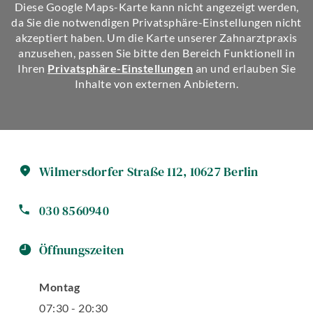
Diese Google Maps-Karte kann nicht angezeigt werden,
da Sie die notwendigen Privatsphäre-Einstellungen nicht
akzeptiert haben. Um die Karte unserer Zahnarztpraxis
anzusehen, passen Sie bitte den Bereich Funktionell in
Ihren
Privatsphäre-Einstellungen
an und erlauben Sie
Inhalte von externen Anbietern.
Wilmersdorfer Straße
112
,
10627
Berlin
030 8560940
Öffnungszeiten
Montag
07
:
30
-
20
:
30