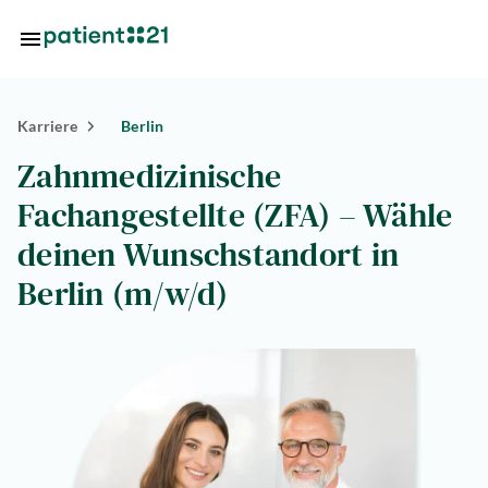
Zum Hauptinhalt springen
Karriere
Berlin
Standorte
Zahnmedizinische
Über
Fachangestellte (ZFA) – Wähle
uns
deinen Wunschstandort in
riere
Berlin (m/w/d)
lösungen
tlösungen