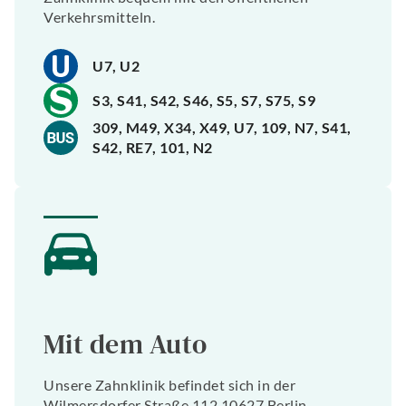
Verkehrsmitteln.
U7, U2
S3, S41, S42, S46, S5, S7, S75, S9
309, M49, X34, X49, U7, 109, N7, S41,
S42, RE7, 101, N2
Mit dem Auto
Unsere Zahnklinik befindet sich in der
Wilmersdorfer Straße 112 10627 Berlin.