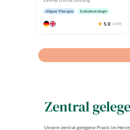
Aligner-Therapie
Endodontologie
Oralchirurgie
Implantologie
5.0
(
219
)
Alterszahnheilkunde
Zentral geleg
Unsere zentral gelegene Praxis im Herz