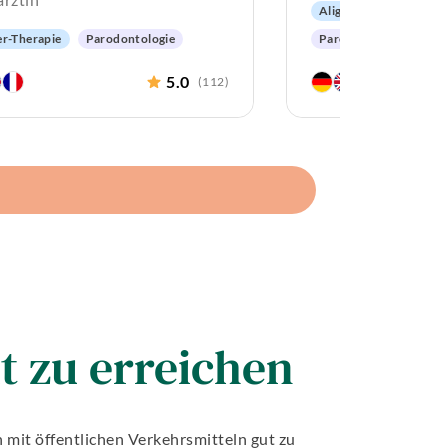
Aligner-Therapie
E
er-Therapie
Parodontologie
Parodontologie
tische Zahnheilkunde
Ästhetische Zahnheil
5.0
(
112
)
ertiger Zahnersatz
Hochwertiger Zahners
rhaltung
Angstpatienten
Alterszahnheilkunde
t zu erreichen
mit öffentlichen Verkehrsmitteln gut zu