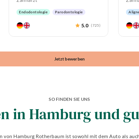
Endodontologie
Parodontologie
Align
Ästhetische Zahnheilkunde
CEREC
Ästhe
5.0
(
725
)
Implantologie
Biologische Zahnmedizin
Hochw
Zahne
Jetzt bewerben
SO FINDEN SIE UNS
en in Hamburg und gu
en von Hamburg Rotherbaum ist sowohl mit dem Auto als auch 