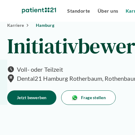
Standorte
Über uns
Kar
Karriere
Hamburg
Initiativbewe
Standorte
Voll- oder Teilzeit
Über
Dental21 Hamburg Rotherbaum, Rothenbau
uns
riere
Jetzt bewerben
Frage stellen
lösungen
tlösungen