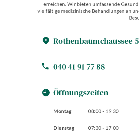
erreichen. Wir bieten umfassende Gesundh
vielfältige medizinische Behandlungen an un
Besu
Rothenbaumchaussee
5
040 41 91 77 88
Öffnungszeiten
Montag
08
:
00
-
19
:
30
Dienstag
07
:
30
-
17
:
00