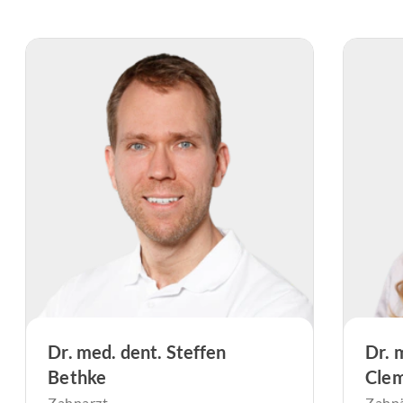
Dr. med. dent. Steffen
Dr. 
Bethke
Cle
Zahnarzt
Zahnä