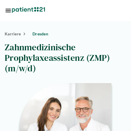
Zum Hauptinhalt springen
Karriere
Dresden
Standorte
Zahnmedizinische
Über
Prophylaxeassistenz (ZMP)
uns
(m/w/d)
riere
lösungen
tlösungen