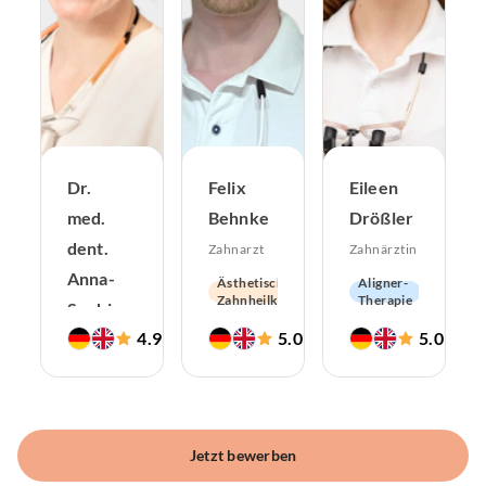
Dr.
Felix
Eileen
med.
Behnke
Drößler
dent.
Zahnarzt
Zahnärztin
Anna-
Ästhetische
Aligner-
Zahnheilkunde
Therapie
Sophie
Hochwertiger
Zahnerhaltung
Zahnersatz
4.9
5.0
5.0
Runge
(
567
)
(
62
)
(
129
Implantologie
Zahnärztliche
Leitung
Aligner-
Therapie
Jetzt bewerben
Ästhetische
Zahnheilkunde