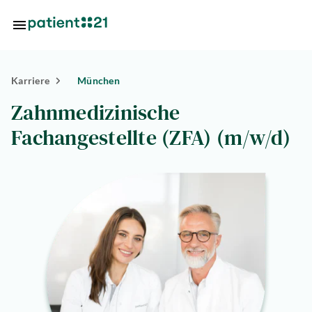
Zum Hauptinhalt springen
Karriere
München
Standorte
Zahnmedizinische
Über
Fachangestellte (ZFA) (m/w/d)
uns
riere
lösungen
tlösungen