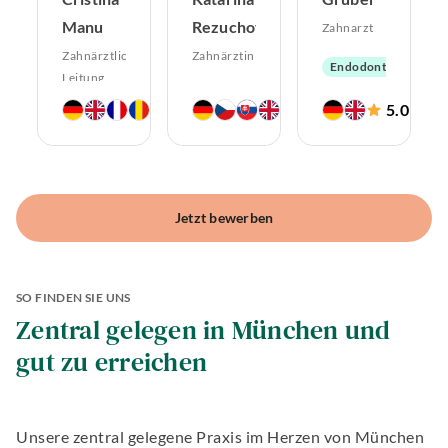
Manu
Rezuchova
Zahnarzt
Zahnärztliche
Zahnärztin
Endodontologie
Leitung
Aligner-
Oralchirurgie
Therapie
4.9
5.0
5.0
Aligner-
(
586
)
(
536
)
(
16
)
Endodontologie
Implantologie
Therapie
Ästhetische
Parodontologie
Zahnerhaltung
Zahnheilkunde
Ästhetische
Hochwertiger
Zahnheilkunde
Zahnersatz
Hochwertiger
Implantologie
Zahnersatz
Jetzt bewerben
Oralchirurgie
Zahnerhaltung
Implantologie
SO FINDEN SIE UNS
Zentral gelegen in München und
gut zu erreichen
Unsere zentral gelegene Praxis im Herzen von München