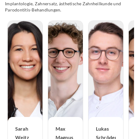
Implantologie, Zahnersatz, ästhetische Zahnheilkunde und
Parodontitis-Behandlungen.
Sarah
Max
Lukas
D
Weitz
Magnus
Schröder
m