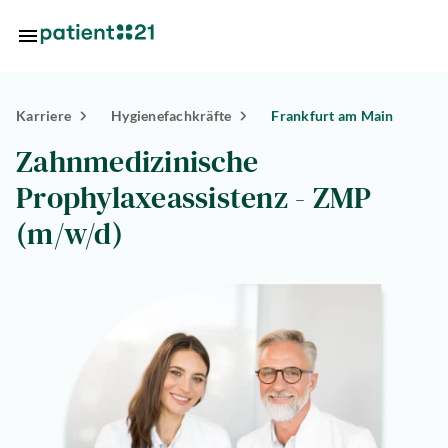
Zum Hauptinhalt springen
Karriere
Hygienefachkräfte
Frankfurt am Main
Standorte
Zahnmedizinische
Über
Prophylaxeassistenz - ZMP
uns
(m/w/d)
riere
lösungen
tlösungen