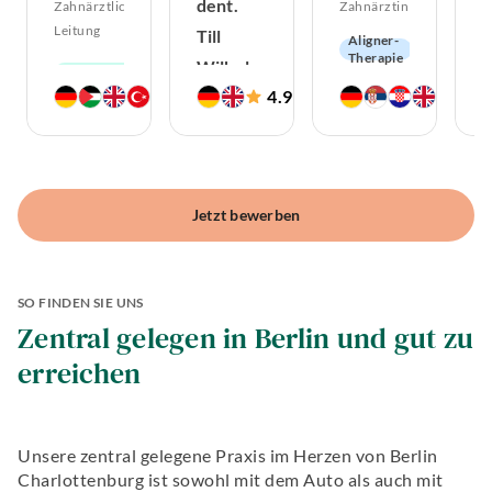
dent.
d
Zahnärztliche
Zahnärztin
Leitung
Till
Aligner-
Therapie
Wilhelm
R
Endodontologie
CMD
4.9
4.9
4
Hochwertiger
(
388
)
(
591
)
Zahnarzt
Z
Kieferorthopädie
Zahnersatz
Hochwertiger
Zahnerhaltung
Zahnersatz
Oralchirurgie
Implantologie
Jetzt bewerben
Angstpatienten
SO FINDEN SIE UNS
Zentral gelegen in Berlin und gut zu
erreichen
Unsere zentral gelegene Praxis im Herzen von Berlin
Charlottenburg ist sowohl mit dem Auto als auch mit