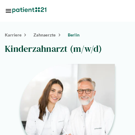
Zum Hauptinhalt springen
Karriere
Zahnaerzte
Berlin
Standorte
Kinderzahnarzt (m/w/d)
Über
uns
riere
lösungen
tlösungen