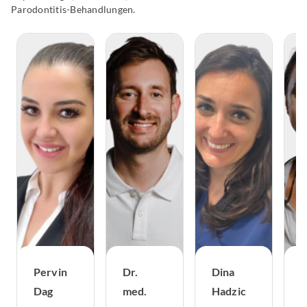
Parodontitis-Behandlungen.
Pervin
Dr.
Dina
D
Dag
med.
Hadzic
m