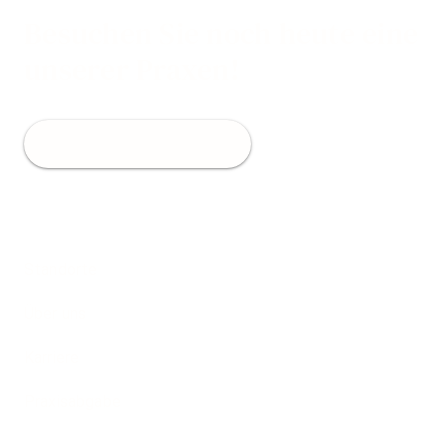
Besuchen Sie noch heute eine
unserer Praxen!
Jetzt Termin buchen
Standorte
Über uns
Karriere
Praxisabgabe