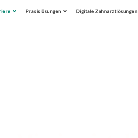
Zum Hauptinhalt springen
riere
Praxislösungen
Digitale Zahnarztlösungen