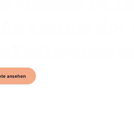
e Mission ist di
formation der
dheitsversorg
ote ansehen