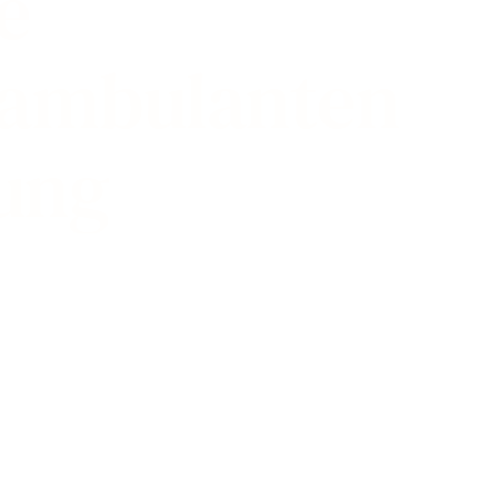
e
 ambulanten
ung