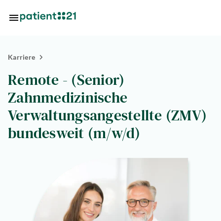
Zum Hauptinhalt springen
Karriere
Standorte
Remote - (Senior)
Über
Zahnmedizinische
uns
Verwaltungsangestellte (ZMV)
riere
bundesweit (m/w/d)
lösungen
tlösungen