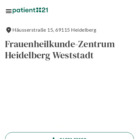
Zum Hauptinhalt springen
Häusserstraße
15
,
69115
Heidelberg
Standorte
Frauenheilkunde-Zentrum
Heidelberg Weststadt
Über
uns
riere
lösungen
tlösungen
Jetzt Termin buchen