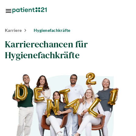
Zum Hauptinhalt springen
Karriere
Hygienefachkräfte
Standorte
Karrierechancen für
Hygienefachkräfte
Über
uns
riere
lösungen
tlösungen