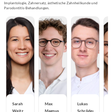
Implantologie, Zahnersatz, ästhetische Zahnheilkunde und
Parodontitis-Behandlungen.
Sarah
Max
Lukas
D
Weitz
Magnus
Schröder
m