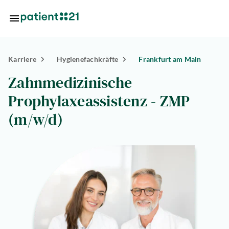
Zum Hauptinhalt springen
Karriere
Hygienefachkräfte
Frankfurt am Main
Standorte
Zahnmedizinische
Über
Prophylaxeassistenz - ZMP
uns
(m/w/d)
riere
lösungen
tlösungen